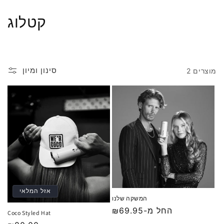
דילוג
לתוכן
ק
קטלוג
ו
ל
סינון ומיון
2 מוצרים
ק
צ
י
ה
:
אזל המלאי
המשקה שלנו
החל מ-₪69.95
מחיר
Coco Styled Hat
רגיל